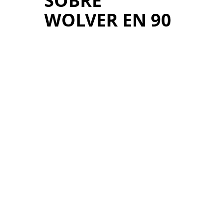
SOBRE
WOLVER EN 90
SEGUNDOS
Wolver es una
empresa alemana
con amplia
experiencia en el
desarrollo y la
producción de
lubricantes de
calidad.